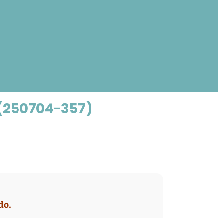
(250704-357)
do.