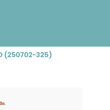
 (250702-325)
do.